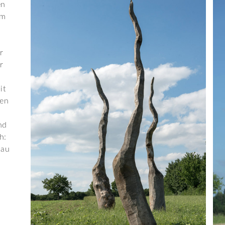
en
um
r
r
it
den
nd
h:
nau