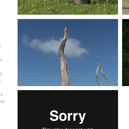
r
d
r
in
d
n
ie
und